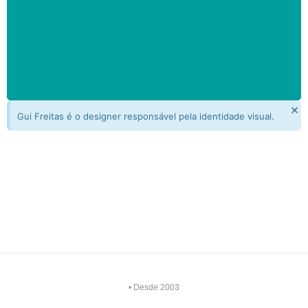
×
Gui Freitas é o designer responsável pela identidade visual.
mais trabalhos
Entre em contato comigo hoje mesmo
• Desde 2003