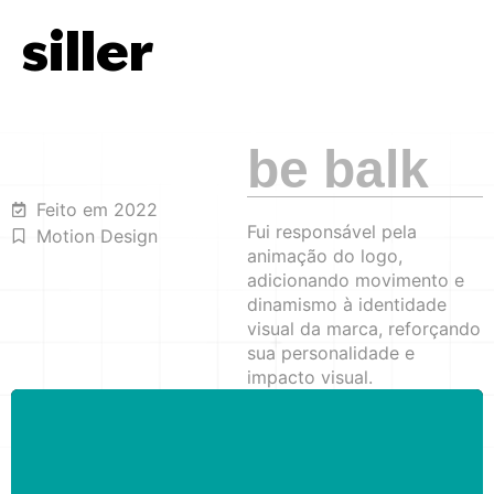
siller
contato
be balk
Feito em 2022
Fui responsável pela
Motion Design
animação do logo,
adicionando movimento e
dinamismo à identidade
visual da marca, reforçando
sua personalidade e
impacto visual.